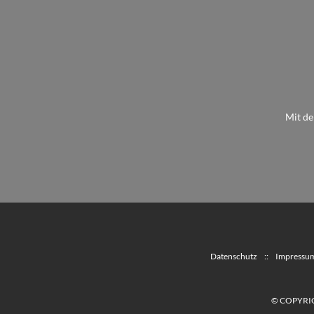
Mit de
Datenschutz
::
Impressu
© COPYRI