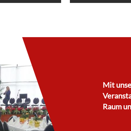
Mit unse
Veranst
Raum und