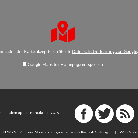
m Laden der Karte akzeptieren Sie die
Datenschutzerklärung von Google
.
Google Maps für Homepage entsperren
m
::
Sitemap
::
Kontakt
::
AGB's
GHT 2026
Zelte und Veranstaltungsräume von Zeltverleih Götzinger
|
WebDesig