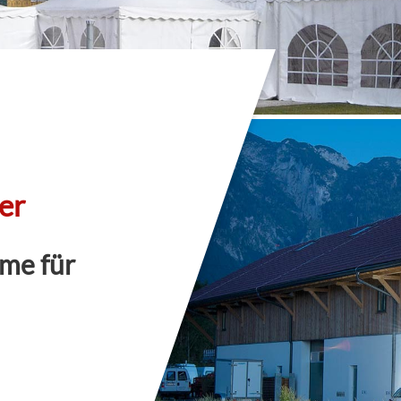
er
ume für