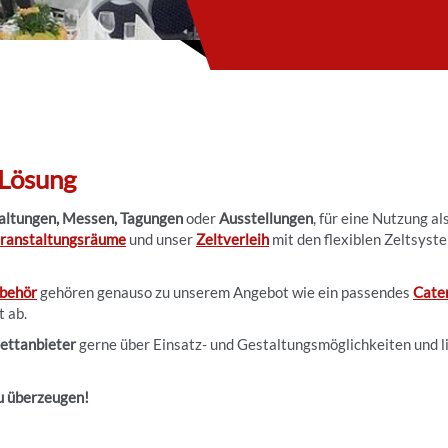
 Lösung
taltungen, Messen, Tagungen
oder
Ausstellungen
, für eine Nutzung al
ranstaltungsräume
und unser
Zeltverleih
mit den flexiblen Zeltsyst
ubehör
gehören genauso zu unserem Angebot wie ein passendes
Cate
t ab.
lettanbieter
gerne über Einsatz- und Gestaltungsmöglichkeiten und l
zu überzeugen!